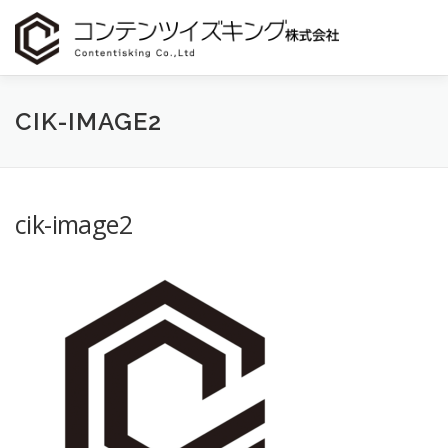
コ
ン
テ
ン
ツ
へ
支援・お手伝いできること
会社概要
コラム
CIK-IMAGE2
ス
キ
ッ
プ
お問い合わせ
cik-image2