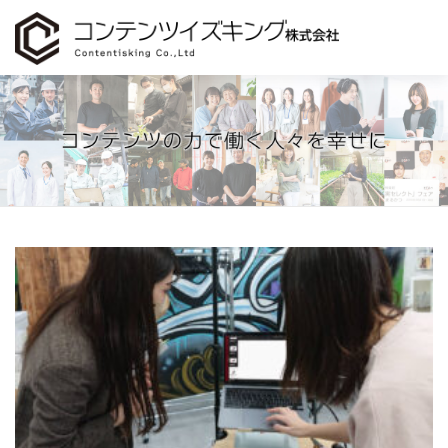
コ
ン
テ
ン
ツ
へ
支援・お手伝いできること
会社概要
コラム
ス
キ
ッ
プ
お問い合わせ